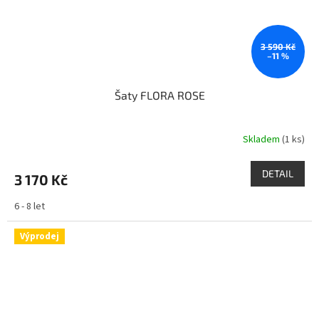
3 590 Kč
–11 %
Šaty FLORA ROSE
Skladem
(1 ks)
DETAIL
3 170 Kč
6 - 8 let
Výprodej