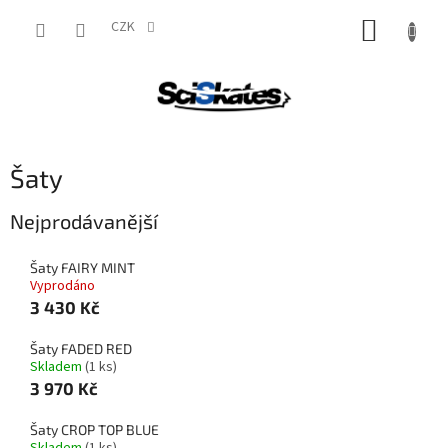
Přejít
NÁKUP
na
CZK
obsah
KOŠÍK
Šaty
Nejprodávanější
Šaty FAIRY MINT
Vyprodáno
3 430 Kč
Šaty FADED RED
Skladem
(1 ks)
3 970 Kč
Šaty CROP TOP BLUE