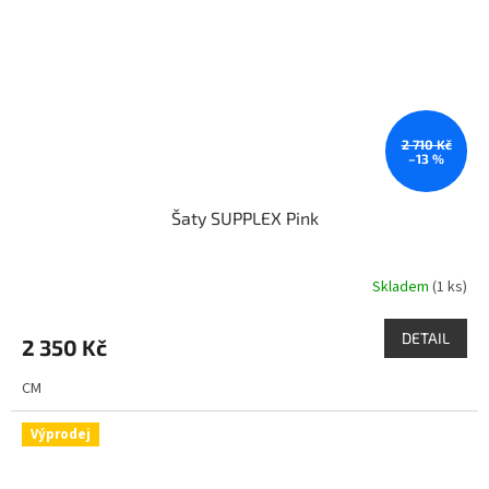
2 710 Kč
–13 %
Šaty SUPPLEX Pink
Skladem
(1 ks)
DETAIL
2 350 Kč
CM
Výprodej