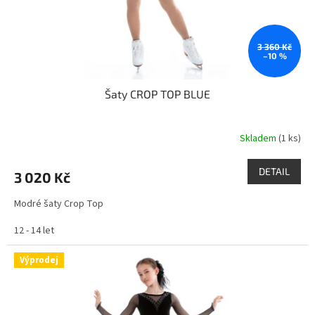
u
k
t
ů
3 360 Kč
–10 %
Šaty CROP TOP BLUE
Skladem
(1 ks)
DETAIL
3 020 Kč
Modré šaty Crop Top
12 - 14 let
Výprodej