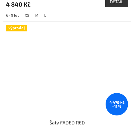
DETAIL
4 840 Kč
6 - 8 let
XS
M
L
Výprodej
4 470 Kč
–11 %
Šaty FADED RED