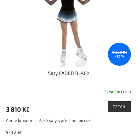
4 350 Kč
–12 %
Šaty FADED BLACK
Skladem
(1 ks)
DETAIL
3 810 Kč
Černé krasobruslařské šaty s přechodnou sukní
8 - 10 let