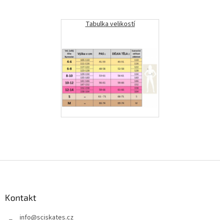
Tabulka velikostí
Z
á
p
a
Kontakt
t
info
@
sciskates.cz
í