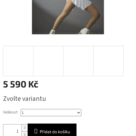
5 590 Kč
Měrná
Zvolte variantu
cena:
Velikost
Přidat do košíku