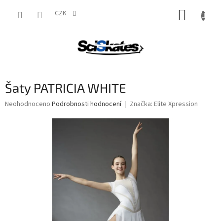
Přejít
NÁKUP
na
CZK
obsah
KOŠÍK
Šaty PATRICIA WHITE
Průměrné
Neohodnoceno
Podrobnosti hodnocení
Značka:
Elite Xpression
hodnocení
produktu
je
0,0
z
5
hvězdiček.