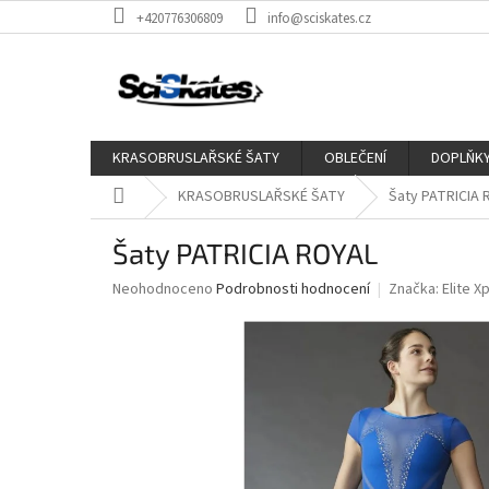
Přejít
+420776306809
info@sciskates.cz
na
obsah
KRASOBRUSLAŘSKÉ ŠATY
OBLEČENÍ
DOPLŇK
Domů
KRASOBRUSLAŘSKÉ ŠATY
Šaty PATRICIA
Šaty PATRICIA ROYAL
Průměrné
Neohodnoceno
Podrobnosti hodnocení
Značka:
Elite X
hodnocení
produktu
je
0,0
z
5
hvězdiček.