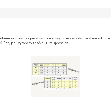
robené ze síťoviny s půvabnými čepicovými rukávy a dvouvrstvou sukní ze s
ů. Šaty jsou vyrobeny značkou Elite Xpression.