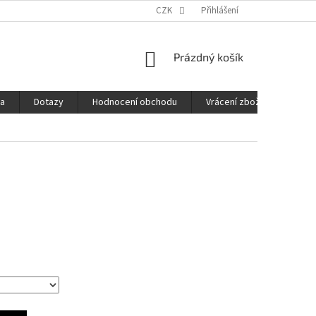
CZK
Přihlášení
NÁKUPNÍ
Prázdný košík
KOŠÍK
ba
Dotazy
Hodnocení obchodu
Vrácení zboží
Obch