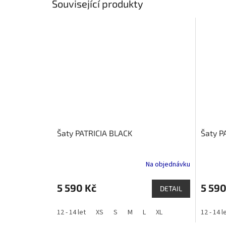
Související produkty
Šaty PATRICIA BLACK
Šaty P
Na objednávku
5 590 Kč
5 590
DETAIL
12 - 14 let
XS
S
M
L
XL
12 - 14 l