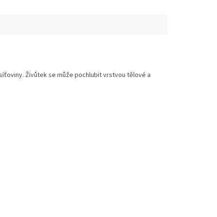
íťoviny. Živůtek se může pochlubit vrstvou tělové a