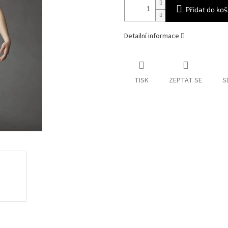
Přidat do koš
Detailní informace
TISK
ZEPTAT SE
S