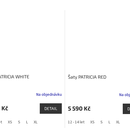
ATRICIA WHITE
Šaty PATRICIA RED
Na objednávku
Na ob
 Kč
5 590 Kč
DETAIL
D
et
XS
S
L
XL
12 - 14 let
XS
S
L
XL