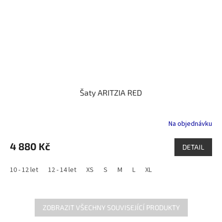
Šaty ARITZIA RED
Na objednávku
4 880 Kč
DETAIL
10 - 12 let
12 - 14 let
XS
S
M
L
XL
ZOBRAZIT VŠECHNY SOUVISEJÍCÍ PRODUKTY