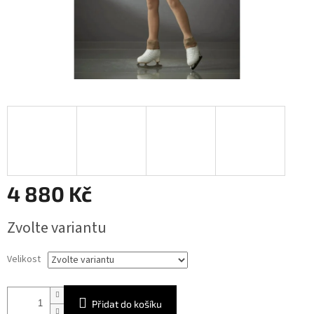
4 880 Kč
Měrná
Zvolte variantu
cena:
Velikost
Přidat do košíku