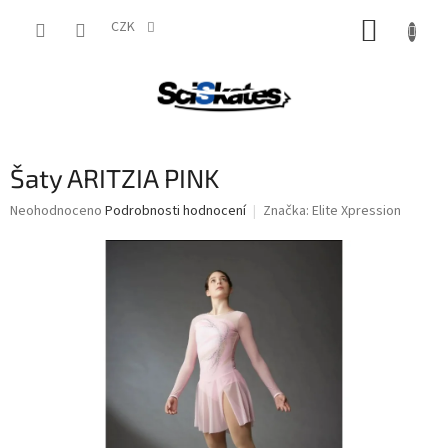
Přejít
NÁKUP
na
CZK
obsah
KOŠÍK
Šaty ARITZIA PINK
Průměrné
Neohodnoceno
Podrobnosti hodnocení
Značka:
Elite Xpression
hodnocení
produktu
je
0,0
z
5
hvězdiček.