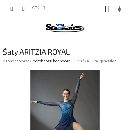
Přejít
NÁKUP
na
CZK
obsah
KOŠÍK
Šaty ARITZIA ROYAL
Průměrné
Neohodnoceno
Podrobnosti hodnocení
Značka:
Elite Xpression
hodnocení
produktu
je
0,0
z
5
hvězdiček.