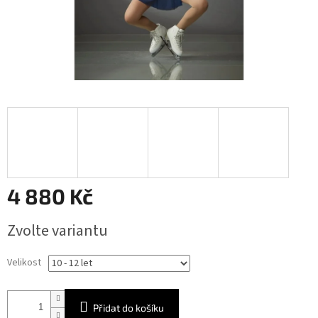
4 880 Kč
Měrná
Zvolte variantu
cena:
Velikost
Přidat do košíku