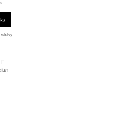
tu
íku
 rukávy
DÍLET