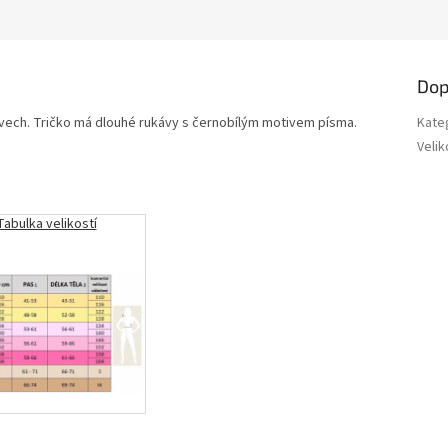
Dop
ávech. Tričko má dlouhé rukávy s černobílým motivem písma.
Kate
Velik
Tabulka velikostí