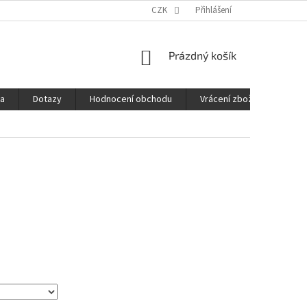
CZK
Přihlášení
NÁKUPNÍ
Prázdný košík
KOŠÍK
ba
Dotazy
Hodnocení obchodu
Vrácení zboží
Obch