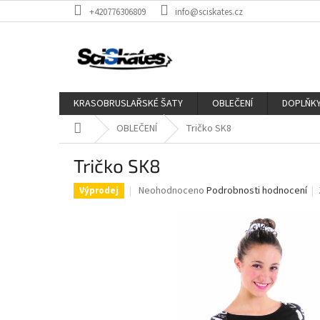
Přejít
+420776306809
info@sciskates.cz
na
obsah
KRASOBRUSLAŘSKÉ ŠATY
OBLEČENÍ
DOPLŇK
Domů
OBLEČENÍ
Tričko SK8
Tričko SK8
Průměrné
Neohodnoceno
Podrobnosti hodnocení
Výprodej
hodnocení
produktu
je
0,0
z
5
hvězdiček.