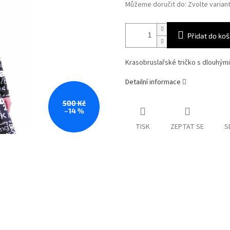
Můžeme doručit do:
Zvolte varian
Přidat do koš
Krasobruslařské tričko s dlouhými
Detailní informace
500 Kč
–14 %
TISK
ZEPTAT SE
S