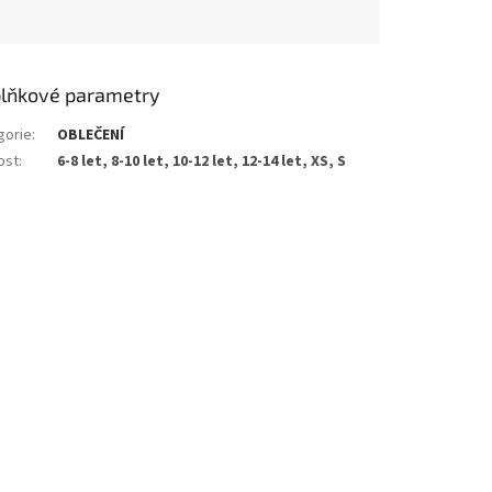
lňkové parametry
gorie
:
OBLEČENÍ
ost
:
6-8 let, 8-10 let, 10-12 let, 12-14 let, XS, S