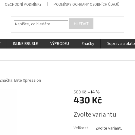
OBCHODNÍ PODMÍNKY
PODMÍNKY OCHRANY OSOBNÍCH ÚDAJŮ
HLEDAT
Y
INLINE BRUSLE
VÝPRODEJ
Značky
Doprava a plat
Značka:
Elite Xpression
500 Kč
–14 %
430 Kč
Měrná
Zvolte variantu
cena:
Velikost