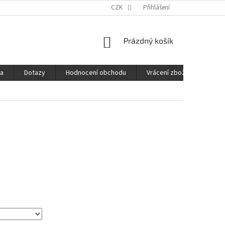
CZK
Přihlášení
NÁKUPNÍ
Prázdný košík
KOŠÍK
ba
Dotazy
Hodnocení obchodu
Vrácení zboží
Obch