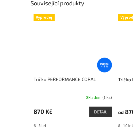
Související produkty
Výprodej
Výprod
990 Kč
–12 %
Tričko PERFORMANCE CORAL
Tričk
Skladem
(1 ks)
870 Kč
87
od
DETAIL
6 - 8 let
8 - 10 let