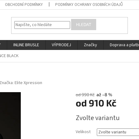
OBCHODNÍ PODMÍNKY
PODMÍNKY OCHRANY OSOBNÍCH ÚDAJŮ
HLEDAT
Y
INLINE BRUSLE
VÝPRODEJ
Značky
Doprava a plat
NCE BLACK
Značka:
Elite Xpression
od 990 Kč
až –8 %
od
910 Kč
Měrná
Zvolte variantu
cena:
Velikost