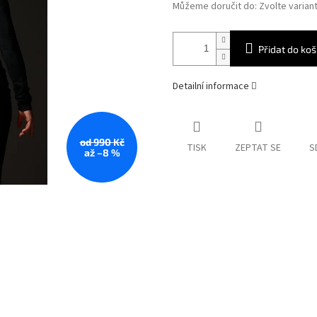
Můžeme doručit do:
Zvolte varian
Přidat do koš
Detailní informace
od 990 Kč
TISK
ZEPTAT SE
S
až –8 %