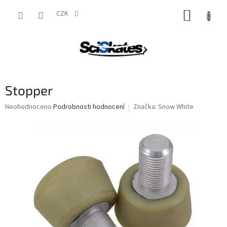
Přejít
NÁKUP
na
CZK
obsah
KOŠÍK
Stopper
Průměrné
Neohodnoceno
Podrobnosti hodnocení
Značka:
Snow White
hodnocení
produktu
je
0,0
z
5
hvězdiček.