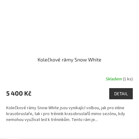
Kolečkové rámy Snow White
Skladem
(1 ks)
5 400 Kč
DETAIL
Kolečkové rámy Snow White jsou vynikající volbou, jak pro inline
krasobruslaře, tak i pro trénink krasobruslařů mimo sezónu, kdy
nemohou využívat led k tréninkům. Tento rám je...