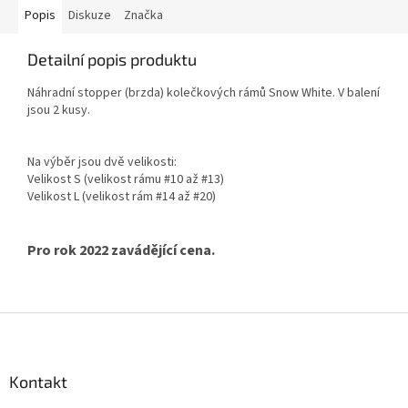
Popis
Diskuze
Značka
Detailní popis produktu
Náhradní stopper (brzda) kolečkových rámů Snow White. V balení
jsou 2 kusy.
Na výběr jsou dvě velikosti:
Velikost S (velikost rámu #10 až #13)
Velikost L (velikost rám #14 až #20)
Pro rok 2022 zavádějící cena.
Z
á
p
a
Kontakt
t