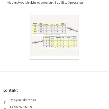
vícevrstvou strukturovanou sukní od Elite Xpression
Z
á
p
a
Kontakt
t
info
@
sciskates.cz
í
+420776306809