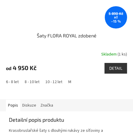
5 890 Kč
až
–15 %
Šaty FLORA ROYAL zdobené
Skladem
(1 ks)
4 950 Kč
od
DETAIL
6 - 8 let
8 - 10 let
10 - 12 let
M
Popis
Diskuze
Značka
Detailní popis produktu
Krasobruslařské šaty s dlouhými rukávy ze síťoviny a