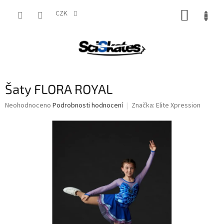
Přejít
NÁKUP
na
CZK
obsah
KOŠÍK
Šaty FLORA ROYAL
Průměrné
Neohodnoceno
Podrobnosti hodnocení
Značka:
Elite Xpression
hodnocení
produktu
je
0,0
z
5
hvězdiček.