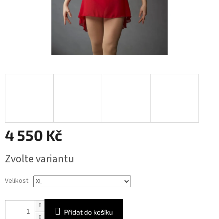
4 550 Kč
Měrná
Zvolte variantu
cena:
Velikost
Přidat do košíku