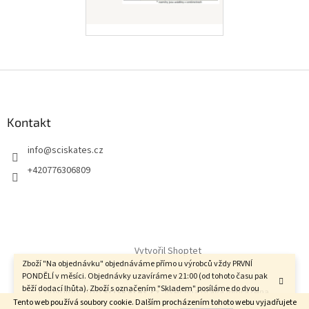
Z
á
p
a
Kontakt
t
info
@
sciskates.cz
í
+420776306809
Vytvořil Shoptet
Zboží "Na objednávku" objednáváme přímo u výrobců vždy PRVNÍ
PONDĚLÍ v měsíci. Objednávky uzavíráme v 21:00 (od tohoto času pak
běží dodací lhůta). Zboží s označením "Skladem" posíláme do dvou
Copyright 2026
SciSkates.cz
. Všechna práva vyhrazena.
dnů.
Tento web používá soubory cookie. Dalším procházením tohoto webu vyjadřujete