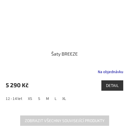
Šaty BREEZE
Na objednávku
5 290 Kč
DETAIL
12 - 14 let
XS
S
M
L
XL
ZOBRAZIT VŠECHNY SOUVISEJÍCÍ PRODUKTY