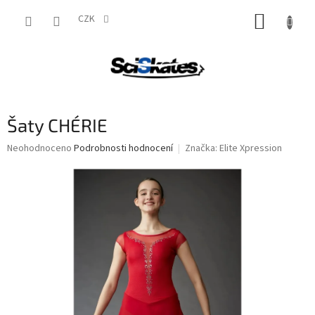
Přejít
NÁKUP
na
CZK
obsah
KOŠÍK
Šaty CHÉRIE
Průměrné
Neohodnoceno
Podrobnosti hodnocení
Značka:
Elite Xpression
hodnocení
produktu
je
0,0
z
5
hvězdiček.