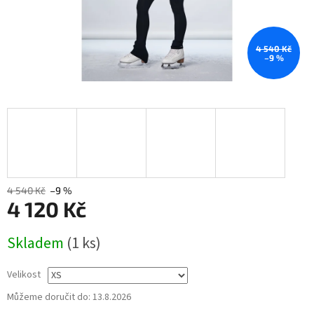
4 540 Kč
–9 %
4 540 Kč
–9 %
4 120 Kč
Měrná
Skladem
(1 ks)
cena:
Velikost
Můžeme doručit do:
13.8.2026