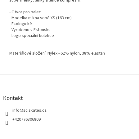
superměkký, lehký a lehce kompresní.
- Otvor pro palec
- Modelka má na sobě XS (163 cm)
- Ekologické
- Vyrobeno v Estonsku
- Logo speciální kolekce
Materiálové složení: Nylex - 62% nylon, 38% elastan
Z
á
p
a
Kontakt
t
info
@
sciskates.cz
í
+420776306809