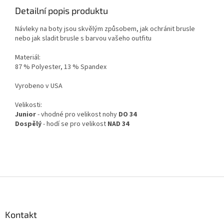
Detailní popis produktu
Návleky na boty jsou skvělým způsobem, jak ochránit brusle
nebo jak sladit brusle s barvou vašeho outfitu
Materiál:
87 % Polyester, 13 % Spandex
Vyrobeno v USA
Velikosti:
Junior
- vhodné pro velikost nohy
DO 34
Dospělý
- hodí se pro velikost
NAD
34
Z
á
p
a
Kontakt