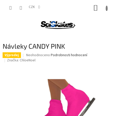
Přejít
NÁKUP
na
CZK
obsah
KOŠÍK
Návleky CANDY PINK
Průměrné
Neohodnoceno
Podrobnosti hodnocení
Výprodej
hodnocení
Značka:
ChloeNoel
produktu
je
0,0
z
5
hvězdiček.