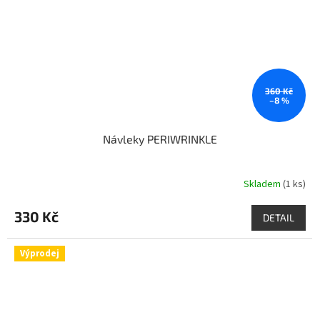
360 Kč
–8 %
Návleky PERIWRINKLE
Skladem
(1 ks)
330 Kč
DETAIL
Výprodej