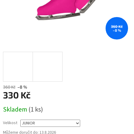
360 Kč
–8 %
360 Kč
–8 %
330 Kč
Měrná
Skladem
(1 ks)
cena:
Velikost
Můžeme doručit do:
13.8.2026