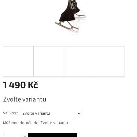
1 490 Kč
Měrná
Zvolte variantu
cena:
Velikost
Můžeme doručit do:
Zvolte variantu