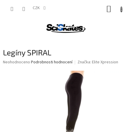
Přejít
NÁKUP
na
CZK
obsah
KOŠÍK
Legíny SPIRAL
Průměrné
Neohodnoceno
Podrobnosti hodnocení
Značka:
Elite Xpression
hodnocení
produktu
je
0,0
z
5
hvězdiček.