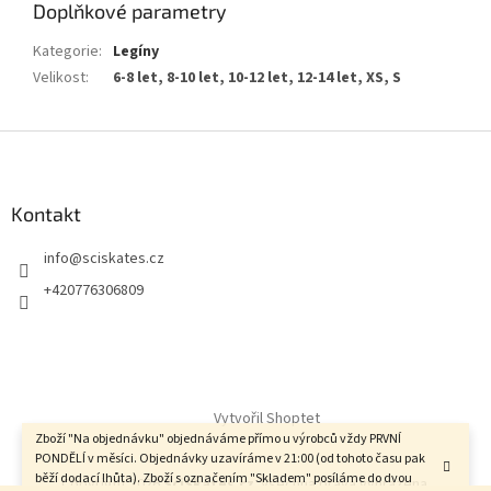
Doplňkové parametry
Kategorie
:
Legíny
Velikost
:
6-8 let, 8-10 let, 10-12 let, 12-14 let, XS, S
Z
á
p
a
Kontakt
t
info
@
sciskates.cz
í
+420776306809
Vytvořil Shoptet
Zboží "Na objednávku" objednáváme přímo u výrobců vždy PRVNÍ
PONDĚLÍ v měsíci. Objednávky uzavíráme v 21:00 (od tohoto času pak
běží dodací lhůta). Zboží s označením "Skladem" posíláme do dvou
Copyright 2026
SciSkates.cz
. Všechna práva vyhrazena.