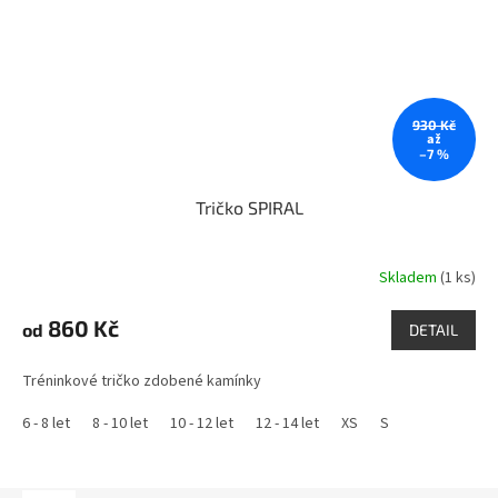
930 Kč
až
–7 %
Tričko SPIRAL
Skladem
(1 ks)
860 Kč
od
DETAIL
Tréninkové tričko zdobené kamínky
6 - 8 let
8 - 10 let
10 - 12 let
12 - 14 let
XS
S