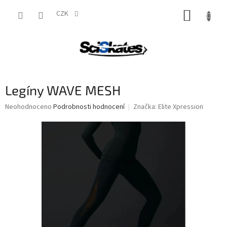
Přejít
NÁKUP
na
CZK
obsah
KOŠÍK
Legíny WAVE MESH
Průměrné
Neohodnoceno
Podrobnosti hodnocení
Značka:
Elite Xpression
hodnocení
produktu
je
0,0
z
5
hvězdiček.