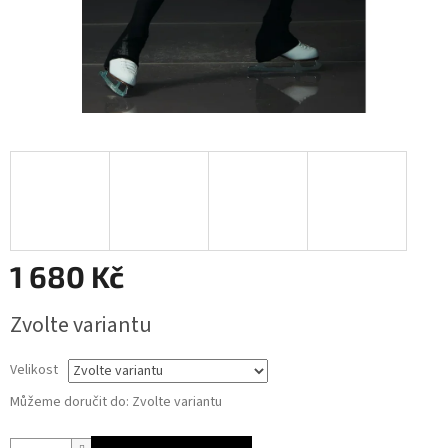
1 680 Kč
Měrná
Zvolte variantu
cena:
Velikost
Můžeme doručit do:
Zvolte variantu