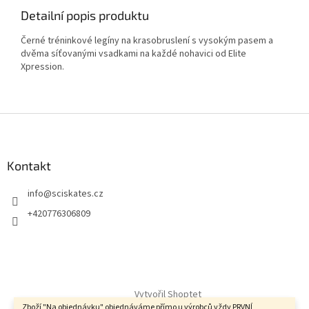
Detailní popis produktu
Černé tréninkové legíny na krasobruslení s vysokým pasem a
dvěma síťovanými vsadkami na každé nohavici od Elite
Xpression.
Z
á
p
a
Kontakt
t
info
@
sciskates.cz
í
+420776306809
Vytvořil Shoptet
Zboží "Na objednávku" objednáváme přímo u výrobců vždy PRVNÍ