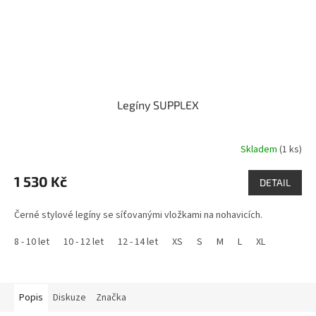
Legíny SUPPLEX
Skladem
(1 ks)
1 530 Kč
DETAIL
Černé stylové legíny se síťovanými vložkami na nohavicích.
8 - 10 let
10 - 12 let
12 - 14 let
XS
S
M
L
XL
Popis
Diskuze
Značka