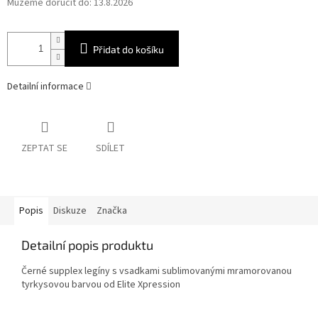
Můžeme doručit do:
13.8.2026
Přidat do košíku
Detailní informace
ZEPTAT SE
SDÍLET
Popis
Diskuze
Značka
Detailní popis produktu
Černé supplex legíny s vsadkami sublimovanými mramorovanou
tyrkysovou barvou od Elite Xpression