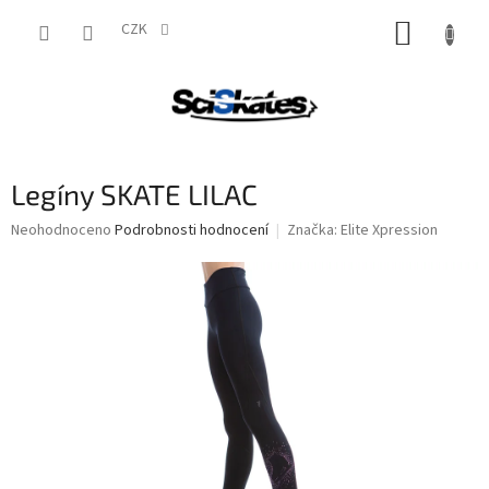
Přejít
NÁKUP
na
CZK
obsah
KOŠÍK
Legíny SKATE LILAC
Průměrné
Neohodnoceno
Podrobnosti hodnocení
Značka:
Elite Xpression
hodnocení
produktu
je
0,0
z
5
hvězdiček.