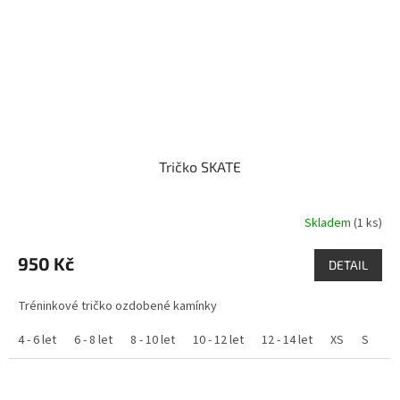
Tričko SKATE
Skladem
(1 ks)
950 Kč
DETAIL
Tréninkové tričko ozdobené kamínky
4 - 6 let
6 - 8 let
8 - 10 let
10 - 12 let
12 - 14 let
XS
S