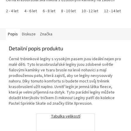
Černá krasobruslařská mikina s ozdobnými kamínky na zádech
2 - 4 let
4 - 6 let
6 - 8 let
8 - 10 let
10 - 12 let
12 - 14 let
XS
Popis
Diskuze
Značka
Detailní popis produktu
Černé tréninkové legíny s vysokým pasem jsou ideální nejen pro
malé děti. Tyto krasobruslařské legíny jsou zdobené světle
fialovými kamínky ve tvaru brusle na levé nohavici a mají
prodlouženou patu, která zajistí, aby se legíny nevysouvaly
nahoru. Díky tomuto komfortu si budete moct svůj trénink
krasobruslení užít naplno. Uvnitř legín je jemná látka fleece,
která je velmi příjemná na dotyk. Tyto parádní legíny můžete
doladit kterýkoliv tričkem či mikinou! Legíny patří do kolekce
Pastel Sprinkle Skate od značky Elite Xpression.
Tabulka velikostí