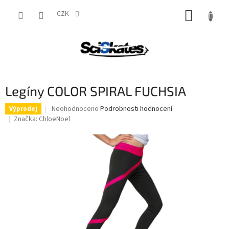
Přejít
NÁKUP
na
CZK
obsah
KOŠÍK
Legíny COLOR SPIRAL FUCHSIA
Průměrné
Neohodnoceno
Podrobnosti hodnocení
Výprodej
hodnocení
Značka:
ChloeNoel
produktu
je
0,0
z
5
hvězdiček.