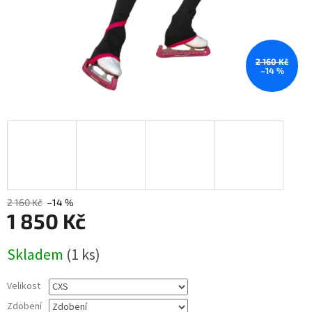
2 160 Kč
–14 %
2 160 Kč
–14 %
1 850 Kč
Měrná
Skladem
(1 ks)
cena:
Velikost
Zdobení