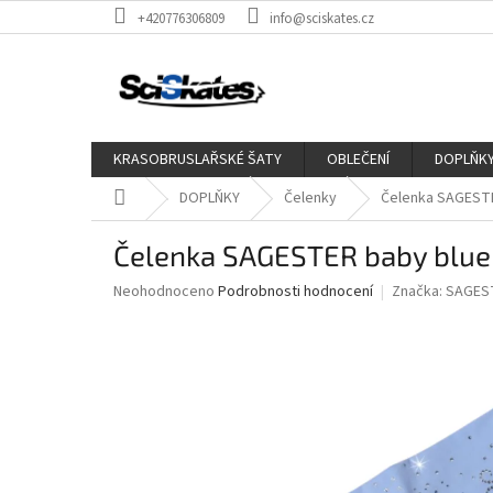
Přejít
+420776306809
info@sciskates.cz
na
obsah
KRASOBRUSLAŘSKÉ ŠATY
OBLEČENÍ
DOPLŇK
Domů
DOPLŇKY
Čelenky
Čelenka SAGEST
Čelenka SAGESTER baby blue
Průměrné
Neohodnoceno
Podrobnosti hodnocení
Značka:
SAGES
hodnocení
produktu
je
0,0
z
5
hvězdiček.