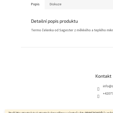
Popis
Diskuze
Detailní popis produktu
Termo čelenka od Sagester z měkkého a teplého mik
Z
á
p
a
t
Kontakt
í
info
@
+4207