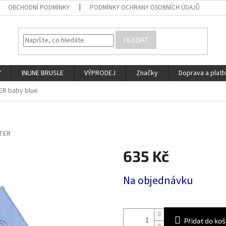
OBCHODNÍ PODMÍNKY
PODMÍNKY OCHRANY OSOBNÍCH ÚDAJŮ
HLEDAT
Y
INLINE BRUSLE
VÝPRODEJ
Značky
Doprava a plat
ER baby blue
TER
635 Kč
Měrná
Na objednávku
cena:
Přidat do koš