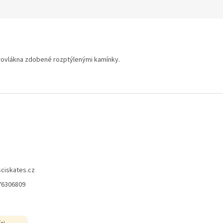
rovlákna zdobené rozptýlenými kamínky.
sciskates.cz
76306809